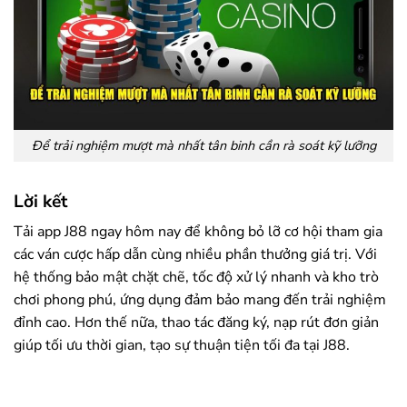
Để trải nghiệm mượt mà nhất tân binh cần rà soát kỹ lưỡng
Lời kết
Tải app J88 ngay hôm nay để không bỏ lỡ cơ hội tham gia
các ván cược hấp dẫn cùng nhiều phần thưởng giá trị. Với
hệ thống bảo mật chặt chẽ, tốc độ xử lý nhanh và kho trò
chơi phong phú, ứng dụng đảm bảo mang đến trải nghiệm
đỉnh cao. Hơn thế nữa, thao tác đăng ký, nạp rút đơn giản
giúp tối ưu thời gian, tạo sự thuận tiện tối đa tại J88.