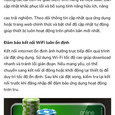
cập nhật khắc phục lỗi và bổ sung tính năng hữu ích, nâng
cao trải nghiệm. Theo dõi thông tin cập nhật qua ứng dụng
hoặc trang web chính thức và bật chế độ cập nhật tự động
giúp thiết bị luôn hoạt động trên phiên bản mới nhất.
Đảm bảo kết nối WiFi luôn ổn định
Kết nối internet ổn định ảnh hưởng trực tiếp đến quá trình
cài đặt ứng dụng. Sử dụng Wi-Fi tốc độ cao giúp download
nhanh và tránh lỗi gián đoạn. Nếu mạng yếu, có thể
chuyển sang kết nối di động hoặc khởi động lại thiết bị để
duy trì tốc độ ổn định. Sau khi cài đặt xong, kiểm tra lại kết
nối trước khi đăng nhập để đảm bảo ứng dụng hoạt động
trơn tru.