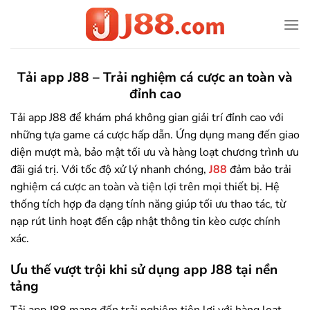
Chuyển
đến
nội
dung
Tải app J88 – Trải nghiệm cá cược an toàn và
đỉnh cao
Tải app J88 để khám phá không gian giải trí đỉnh cao với
những tựa game cá cược hấp dẫn. Ứng dụng mang đến giao
diện mượt mà, bảo mật tối ưu và hàng loạt chương trình ưu
đãi giá trị. Với tốc độ xử lý nhanh chóng,
J88
đảm bảo trải
nghiệm cá cược an toàn và tiện lợi trên mọi thiết bị. Hệ
thống tích hợp đa dạng tính năng giúp tối ưu thao tác, từ
nạp rút linh hoạt đến cập nhật thông tin kèo cược chính
xác.
Ưu thế vượt trội khi sử dụng app J88 tại nền
tảng
Tải app J88 mang đến trải nghiệm tiện lợi với hàng loạt