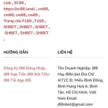
Link
,
SC88
,
https://sc88.land/
,
cm88
,
cm88
,
cm88
,
cm88
,
Trang chủ F168
,
F168
,
SHBET
,
SHBET
,
SHBET
,
SHBET
,
SHBET
,
SHBET
,
HƯỚNG DẪN
LIÊN HỆ
Đăng Ký J88
Đăng Nhập
Tên Doanh Nghiệp: J88
J88
Nạp Tiền J88
Rút Tiền
Hay J88n.bet Địa Chỉ:
J88
Tải App J88
4/72C Đ. Miếu Bình Đông,
Bình Hưng Hoà A, Bình
Tân, Hồ Chí Minh, Việt
Nam
Email:
j88nbet@gmail.com